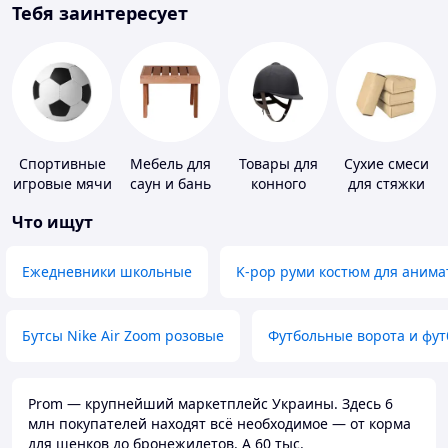
Тебя заинтересует
Спортивные
Мебель для
Товары для
Сухие смеси
игровые мячи
саун и бань
конного
для стяжки
спорта
пола
Что ищут
Ежедневники школьные
K-pop руми костюм для анима
Бутсы Nike Air Zoom розовые
Футбольные ворота и фу
Prom — крупнейший маркетплейс Украины. Здесь 6
млн покупателей находят всё необходимое — от корма
для щенков до бронежилетов. А 60 тыс.